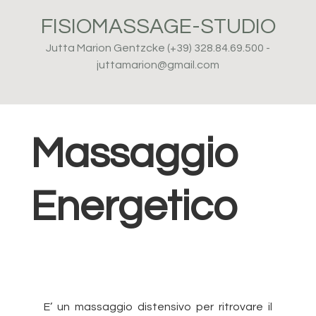
Passa
Passa
Passa
FISIOMASSAGE-STUDIO
alla
al
al
navigazione
contenuto
piè
Jutta Marion Gentzcke (+39) 328.84.69.500 -
primaria
principale
di
juttamarion@gmail.com
pagina
Massaggio
Energetico
E’ un massaggio distensivo per ritrovare il