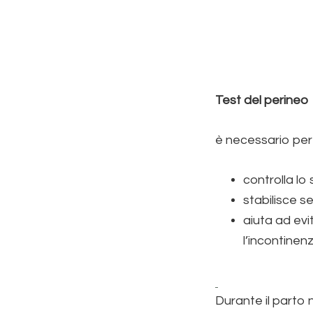
Test del perineo
è necessario per 
controlla lo
stabilisce s
aiuta ad evi
l’incontinen
Durante il parto 