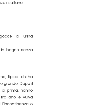
nza risultano
occe di urina
e in bagno senza
e, tipico chi ha
e grande. Dopo il
 di prima, hanno
 tra ano e vulva
 l’incontinenza o