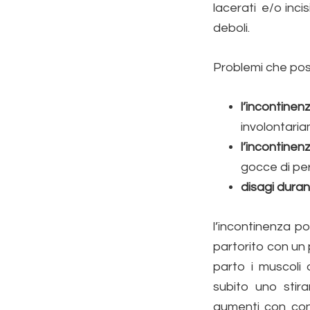
lacerati e/o incis
deboli.
Problemi che pos
l’incontine
involontari
l’incontine
gocce di pe
disagi duran
l’incontinenza 
partorito con un
parto i muscoli
subito uno stir
aumenti con cons