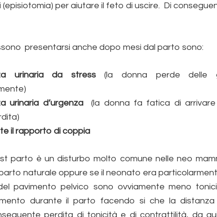
i (episiotomia) per aiutare il feto di uscire. Di consegue
sono presentarsi anche dopo mesi dal parto sono:
nza urinaria da stress
(la donna perde delle g
amente)
nza urinaria d’urgenza
(la donna fa fatica di arrivar
rdita)
te il rapporto di coppia
post parto è un disturbo molto comune nelle neo mamm
 parto naturale oppure se il neonato era particolarment
 del pavimento pelvico sono ovviamente meno tonici
amento durante il parto facendo si che la distanza
eguente perdita di tonicità e di contrattilità, da qui