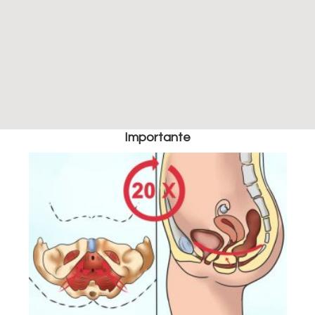
FISIOTERAPIA
OSTEOPATIA
M
 Partum
MASSAGGI WELLNESS
Shop
Importante