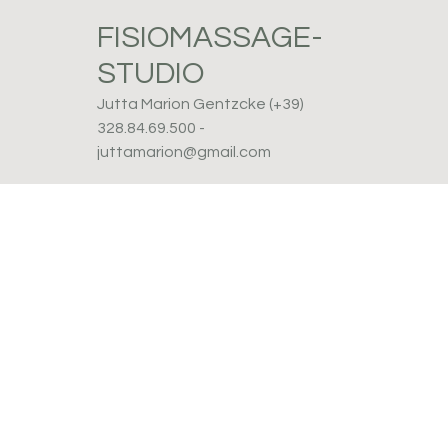
Passa
Passa
Passa
FISIOMASSAGE-
alla
al
al
STUDIO
navigazione
contenuto
piè
Post
primaria
principale
di
Jutta Marion Gentzcke (+39)
328.84.69.500 -
pagina
juttamarion@gmail.com