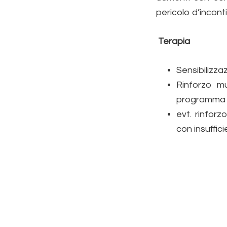
pericolo d’incont
Terapia
Sensibilizza
Rinforzo mu
programma 
evt. rinfor
con insuffic