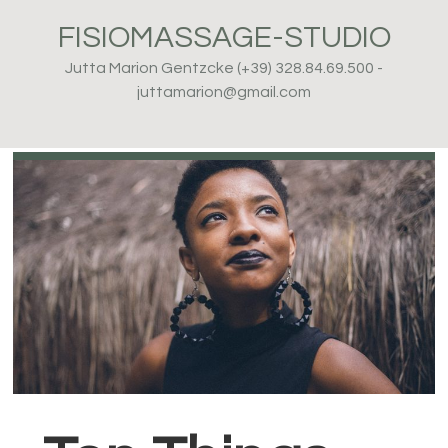
Passa
Passa
Passa
FISIOMASSAGE-STUDIO
alla
al
al
navigazione
contenuto
piè
Jutta Marion Gentzcke (+39) 328.84.69.500 -
primaria
principale
di
juttamarion@gmail.com
pagina