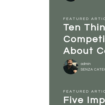
FEATURED ARTI
Ten Thi
Competi
About C
admin
SENZA CATE
FEATURED ARTI
Five Im