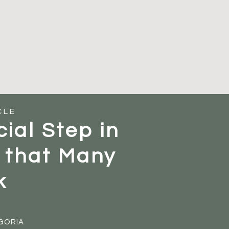
FISIOTERAPIA
OSTEOPATIA
M
apia post sciatalg
MASSAGGI WELLNESS
Shop
CLE
ial Step in
 that Many
k
GORIA