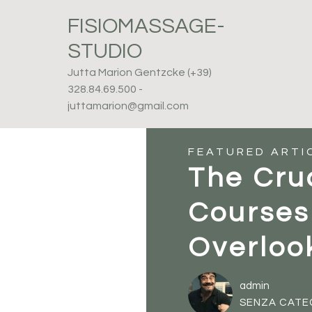
Passa
Passa
Passa
FISIOMASSAGE-
alla
al
al
Fisioter
STUDIO
navigazione
contenuto
piè
primaria
principale
di
Jutta Marion Gentzcke (+39)
328.84.69.500 -
pagina
juttamarion@gmail.com
FEATURED ARTI
The Cruc
Courses
Overloo
admin
SENZA CATE