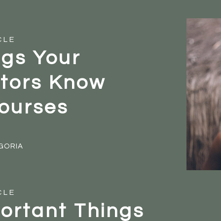
CLE
ngs Your
tors Know
ourses
GORIA
CLE
portant Things