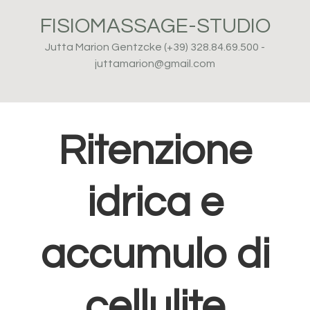
Passa
Passa
Passa
FISIOMASSAGE-STUDIO
alla
al
al
navigazione
contenuto
piè
Jutta Marion Gentzcke (+39) 328.84.69.500 -
primaria
principale
di
juttamarion@gmail.com
pagina
Ritenzione
idrica e
accumulo di
cellulite