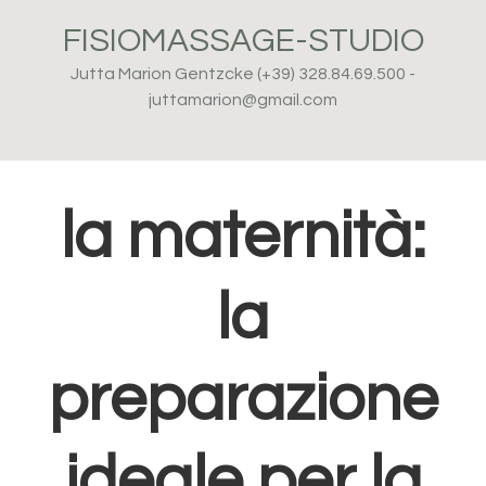
Passa
Passa
Passa
FISIOMASSAGE-STUDIO
alla
al
al
navigazione
contenuto
piè
Jutta Marion Gentzcke (+39) 328.84.69.500 -
primaria
principale
di
juttamarion@gmail.com
pagina
la maternità:
la
preparazione
ideale per la