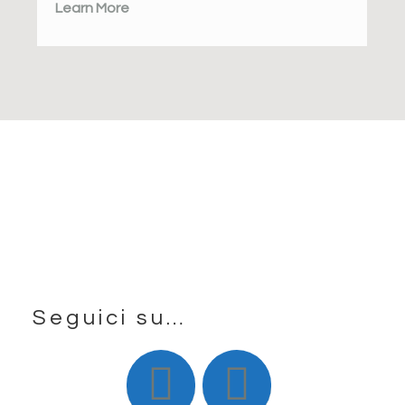
Learn More
Seguici su…
Footer