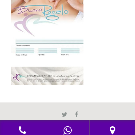
Twitter
Facebook
SEGUICI
SU…
Leggi L'informativa privacy
-
Richiesta Cancellazione Dati